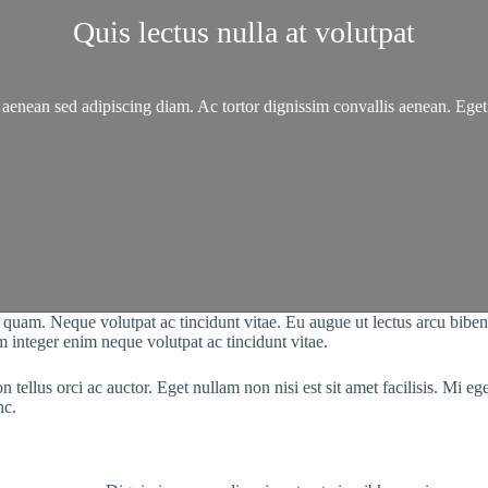
Quis lectus nulla at volutpat
nean sed adipiscing diam. Ac tortor dignissim convallis aenean. Eget 
uam. Neque volutpat ac tincidunt vitae. Eu augue ut lectus arcu bibendum
 integer enim neque volutpat ac tincidunt vitae.
ellus orci ac auctor. Eget nullam non nisi est sit amet facilisis. Mi eget
nc.