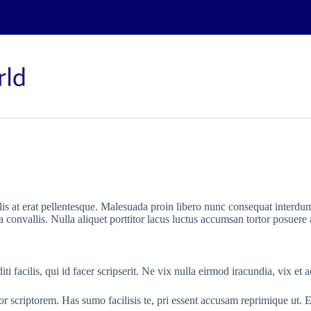
ulis at erat pellentesque. Malesuada proin libero nunc consequat interdum
convallis. Nulla aliquet porttitor lacus luctus accumsan tortor posuere 
ti facilis, qui id facer scripserit. Ne vix nulla eirmod iracundia, vix e
or scriptorem. Has sumo facilisis te, pri essent accusam reprimique ut. 