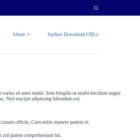
About
Surface Download URLs
 varius sit amet mattis. Sem fringilla ut morbi tincidunt augue
ac. Nisl suscipit adipiscing bibendum est.
t accusam officiis. Cum nobis munere partem ei.
Ei zril putent comprehensam his.