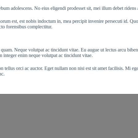
rebum adolescens. No eius eligendi prodesset sit, mei illum debet ridens
orum est, est nobis indoctum in, mea percipit invenire persecuti id. Q
cto forensibus complectitur.
uam. Neque volutpat ac tincidunt vitae. Eu augue ut lectus arcu bibendum
 integer enim neque volutpat ac tincidunt vitae.
ellus orci ac auctor. Eget nullam non nisi est sit amet facilisis. Mi eget
nc.