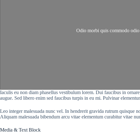
Odio morbi quis commodo odio ae
Iaculis eu non diam phasellus vestibulum lorem. Dui faucibus in ornare q
augue. Sed libero enim sed faucibus turpis in eu mi. Pulvinar elementum
Leo integer malesuada nunc vel. In hendrerit gravida rutrum quisque non t
Aliquam malesuada bibendum arcu vitae elementum curabitur vitae nu
Media & Text Block