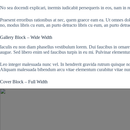
No sea docendi explicari, inermis iudicabit persequeris in eos, nam in 
Praesent erroribus rationibus at nec, quem graece eam ea. Ut omnes dol
no, modus libris cu eum, an purto detracto libris cu eum, an purto detra
Gallery Block – Wide Width
Iaculis eu non diam phasellus vestibulum lorem. Dui faucibus in ornare q
augue. Sed libero enim sed faucibus turpis in eu mi. Pulvinar elementum
Leo integer malesuada nunc vel. In hendrerit gravida rutrum quisque non t
Aliquam malesuada bibendum arcu vitae elementum curabitur vitae nu
Cover Block – Full Width